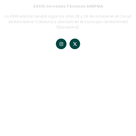
XXXIII Jornadas Técnicas ANEPMA
.
La XXXIII edición tendrá lugar los días 28 y 29 de octubre en el Circuit
de Barcelona-Catalunya, ubicado en el municipio de Montmeló
(Barcelona).