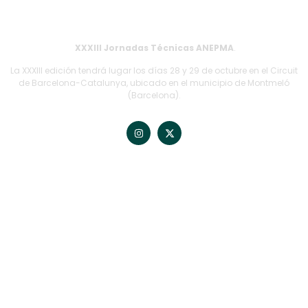
XXXIII Jornadas Técnicas ANEPMA
.
La XXXIII edición tendrá lugar los días 28 y 29 de octubre en el Circuit
de Barcelona-Catalunya, ubicado en el municipio de Montmeló
(Barcelona).